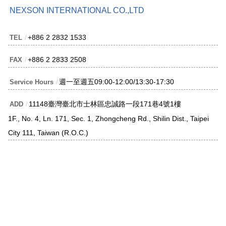
NEXSON INTERNATIONAL CO.,LTD
+886 2 2832 1533
TEL
/
+886 2 2833 2508
FAX
/
週一至週五09:00-12:00/13:30-17:30
Service Hours
/
11148臺灣臺北市士林區忠誠路一段171巷4號1樓
ADD
/
1F., No. 4, Ln. 171, Sec. 1, Zhongcheng Rd., Shilin Dist., Taipei
City 111, Taiwan (R.O.C.)